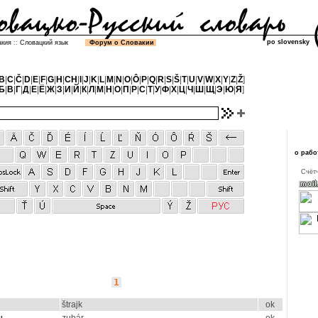
po slovensky
акия
::
Словацкий язык
Форум о Словакии
B
|
C
|
Č
|
D
|
E
|
F
|
G
|
H
|
CH
|
I
|
J
|
K
|
L
|
M
|
N
|
O
|
Ô
|
P
|
Q
|
R
|
S
|
Š
|
T
|
U
|
V
|
W
|
X
|
Y
|
Z
|
Ž
]
Б
|
В
|
Г
|
Д
|
Е
|
Ё
|
Ж
|
З
|
И
|
Й
|
К
|
Л
|
М
|
Н
|
О
|
П
|
Р
|
С
|
Т
|
У
|
Ф
|
Х
|
Ц
|
Ч
|
Ш
|
Щ
|
Э
|
Ю
|
Я
]
о рабо
Cчётч
1
štrajk
ok