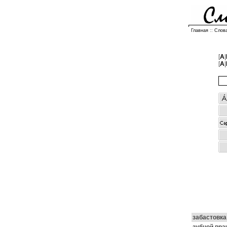
Главная
::
Слов
[
A
|
[
А
|
забастовка