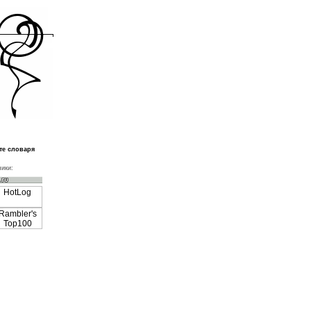
те словаря
ики: