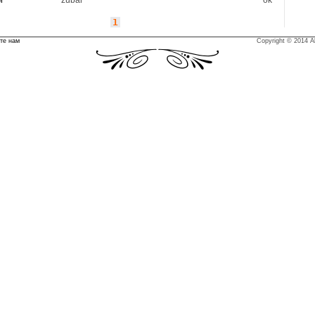
ч
zubár
ok
1
те нам
Copyright © 2014 Al