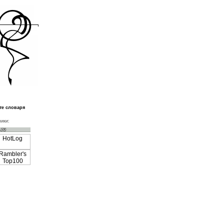
те словаря
ики: