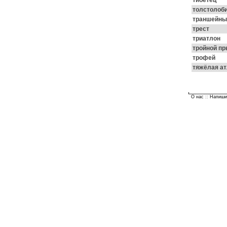
тибетец
толстолоб
траншейны
трест
триатлон
тройной п
трофей
тяжёлая ат
О нас
::
Напиши