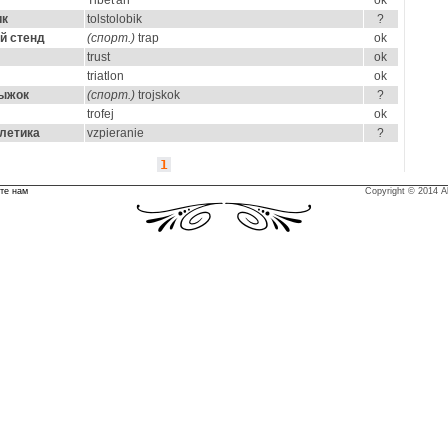
Tibeťan
ok
ик
tolstolobik
?
й стенд
(спорт.)
trap
ok
trust
ok
triatlon
ok
рыжок
(спорт.)
trojskok
?
trofej
ok
летика
vzpieranie
?
1
те нам
Copyright © 2014 Al