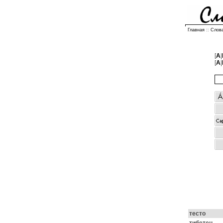
Главная
::
Слов
[
A
|
[
А
|
тесто