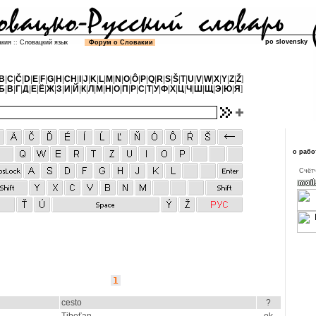
po slovensky
акия
::
Словацкий язык
Форум о Словакии
B
|
C
|
Č
|
D
|
E
|
F
|
G
|
H
|
CH
|
I
|
J
|
K
|
L
|
M
|
N
|
O
|
Ô
|
P
|
Q
|
R
|
S
|
Š
|
T
|
U
|
V
|
W
|
X
|
Y
|
Z
|
Ž
]
Б
|
В
|
Г
|
Д
|
Е
|
Ё
|
Ж
|
З
|
И
|
Й
|
К
|
Л
|
М
|
Н
|
О
|
П
|
Р
|
С
|
Т
|
У
|
Ф
|
Х
|
Ц
|
Ч
|
Ш
|
Щ
|
Э
|
Ю
|
Я
]
о рабо
Cчётч
1
cesto
?