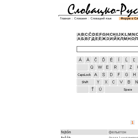
Главная
::
Словакия
::
Словацкий язык
Форум о С
[
A
|
B
|
C
|
Č
|
D
|
E
|
F
|
G
|
H
|
CH
|
I
|
J
|
K
|
L
|
M
|
N
|
[
А
|
Б
|
В
|
Г
|
Д
|
Е
|
Ё
|
Ж
|
З
|
И
|
Й
|
К
|
Л
|
М
|
Н
|
О
|
П
1
fejtón
фельетон