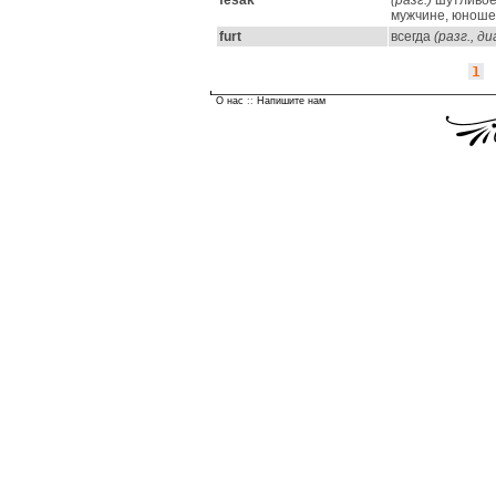
fešák
(разг.)
шутливое
мужчине, юноше
furt
всегда
(разг., д
1
О нас
::
Напишите нам