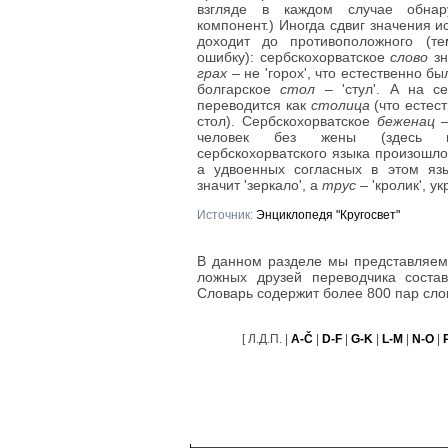
взгляде в каждом случае обнар
компонент.) Иногда сдвиг значения и
доходит до противоположного (те
ошибку): сербскохорватское
слово
зн
грах
– не 'горох', что естественно бы
болгарское
стол
– 'стул'. А на с
переводится как
столица
(что естест
стол). Сербскохорватское
беженац
– 
человек без жены (здесь п
сербскохорватского языка произошло у
а удвоенных согласных в этом яз
значит 'зеркало', а
трус
– 'кролик', у
Источник:
Энциклопедя "Кругосвет"
В данном разделе мы представляем
ложных друзей переводчика соста
Словарь содержит более 800 пар сло
[ Л.Д.П. |
A-Č
|
D-F
|
G-K
|
L-M
|
N-O
|