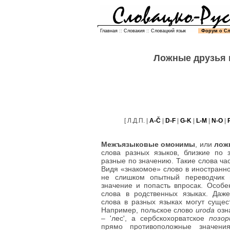
Главная
::
Словакия
::
Словацкий язык
Форум о С
Ложные друзья 
[ Л.Д.П. |
A-Č
|
D-F
|
G-K
|
L-M
|
N-O
|
Межъязыковые омонимы
, или
лож
слова разных языков, близкие по 
разные по значению. Такие слова ча
Видя «знакомое» слово в иностранно
не слишком опытный переводчик 
значение и попасть впросак. Особ
слова в родственных языках. Даж
слова в разных языках могут сущес
Например, польское слово
uroda
озна
– 'лес', а сербскохорватское
позо
прямо противоположные значени