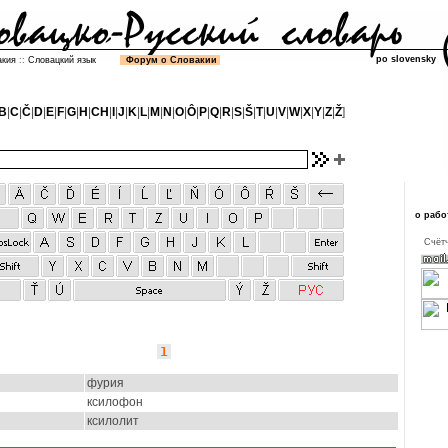
po slovensky
акия
::
Словацкий язык
Форум о Словакии
B
|
C
|
Č
|
D
|
E
|
F
|
G
|
H
|
CH
|
I
|
J
|
K
|
L
|
M
|
N
|
O
|
Ô
|
P
|
Q
|
R
|
S
|
Š
|
T
|
U
|
V
|
W
|
X
|
Y
|
Z
|
Ž
]
о рабо
Cчётч
1
фурия
ксилофон
ксилолит