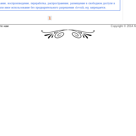
ние, воспроизведение, переработка, распространение, размещение в свободном доступе в
или иное использование без предварительного разрешения slovnik.org запрещается.
1
те нам
Copyright © 2014 Al