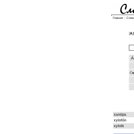
Главная
::
Слов
[
A
|
xantipa
xylofón
xylolit