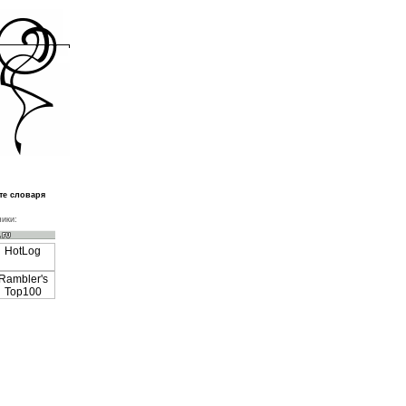
те словаря
ики: