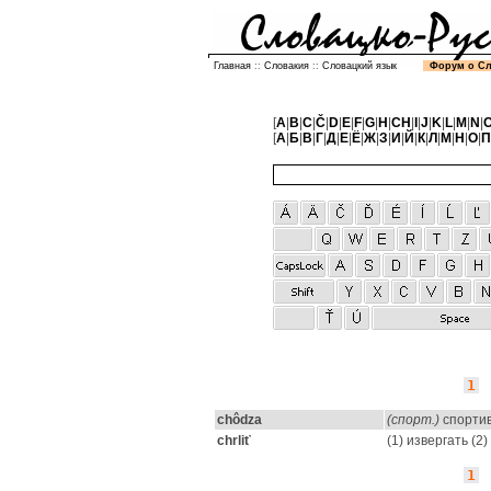
Главная
::
Словакия
::
Словацкий язык
Форум о С
[
A
|
B
|
C
|
Č
|
D
|
E
|
F
|
G
|
H
|
CH
|
I
|
J
|
K
|
L
|
M
|
N
|
[
А
|
Б
|
В
|
Г
|
Д
|
Е
|
Ё
|
Ж
|
З
|
И
|
Й
|
К
|
Л
|
М
|
Н
|
О
|
П
1
chôdza
(спорт.)
спортив
chrliť
(1) извергать (2)
1