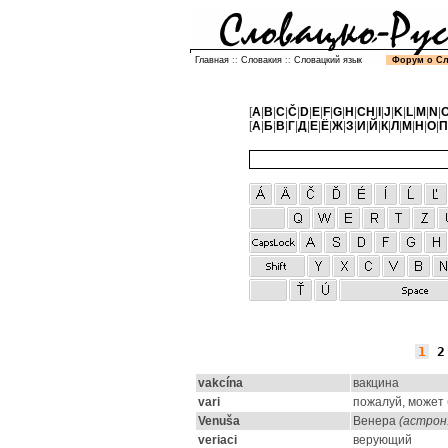
Главная
::
Словакия
::
Словацкий язык
Форум о С
[
A
|
B
|
C
|
Č
|
D
|
E
|
F
|
G
|
H
|
CH
|
I
|
J
|
K
|
L
|
M
|
N
|
[
А
|
Б
|
В
|
Г
|
Д
|
Е
|
Ё
|
Ж
|
З
|
И
|
Й
|
К
|
Л
|
М
|
Н
|
О
|
П
1
2
vakcína
вакцина
vari
пожалуй, может 
Venuša
Венера
(астрон.
veriaci
верующий