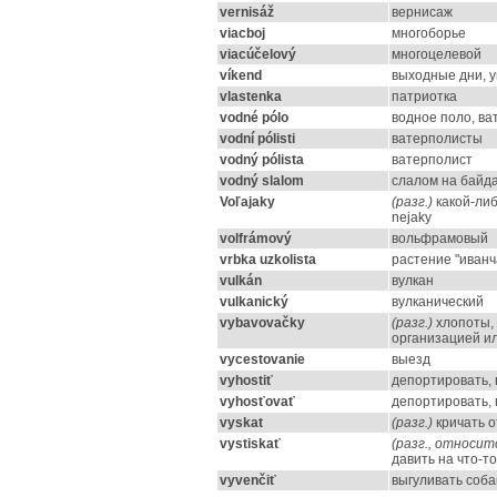
vernisáž
вернисаж
viacboj
многоборье
viacúčelový
многоцелевой
víkend
выходные дни, у
vlastenka
патриотка
vodné pólo
водное поло, ва
vodní pólisti
ватерполисты
vodný pólista
ватерполист
vodný slalom
cлалом на байда
Voľajaky
(разг.)
какой-либо
nejaky
volfrámový
вольфрамовый
vrbka uzkolista
растение "иванч
vulkán
вулкан
vulkanický
вулканический
vybavovačky
(разг.)
хлопоты, 
организацией и
vycestovanie
выезд
vyhostiť
депортировать, 
vyhosťovať
депортировать, 
vyskat
(разг.)
кричать о
vystiskať
(разг., относит
давить на что-то
vyvenčiť
выгуливать соба