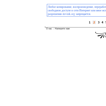
Любое копирование, воспроизведение, переработ
свободном доступе в сети Интернет или иное ис
разрешения slovnik.org запрещается.
1
2
3
4
О нас
::
Напишите нам