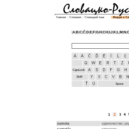
Главная
::
Словакия
::
Словацкий язык
Форум о С
[
A
|
B
|
C
|
Č
|
D
|
E
|
F
|
G
|
H
|
CH
|
I
|
J
|
K
|
L
|
M
|
N
|
1
2
3
4
samota
одиночество; у