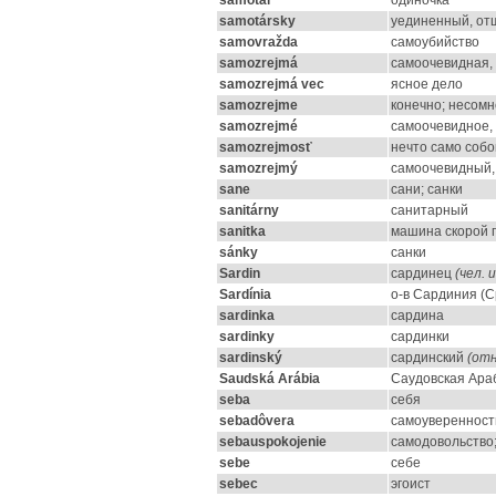
samotár
одиночка
samotársky
уединенный, от
samovražda
самоубийство
samozrejmá
самоочевидная,
samozrejmá vec
ясное дело
samozrejme
конечно; несом
samozrejmé
самоочевидное,
samozrejmosť
нечто само соб
samozrejmý
самоочевидный,
sane
сани; санки
sanitárny
санитарный
sanitka
машина скорой 
sánky
санки
Sardin
сардинец
(чел. 
Sardínia
о-в Сардиния (
sardinka
сардина
sardinky
сардинки
sardinský
сардинский
(отн
Saudská Arábia
Cаудовская Ара
seba
себя
sebadôvera
самоуверенност
sebauspokojenie
самодовольство
sebe
себе
sebec
эгоист