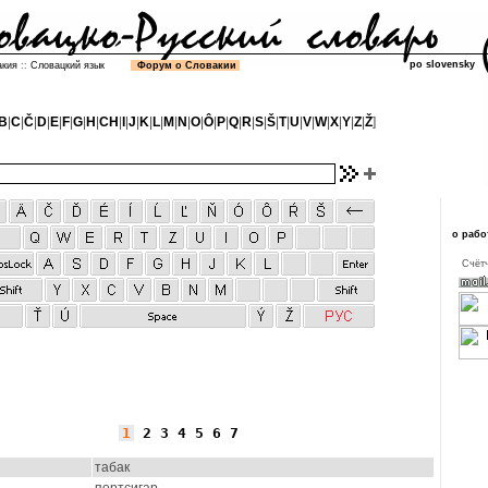
po slovensky
акия
::
Словацкий язык
Форум о Словакии
B
|
C
|
Č
|
D
|
E
|
F
|
G
|
H
|
CH
|
I
|
J
|
K
|
L
|
M
|
N
|
O
|
Ô
|
P
|
Q
|
R
|
S
|
Š
|
T
|
U
|
V
|
W
|
X
|
Y
|
Z
|
Ž
]
о рабо
Cчётч
1
2
3
4
5
6
7
табак