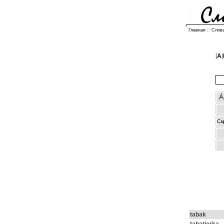
Главная
::
Слов
[
A
|
tabak