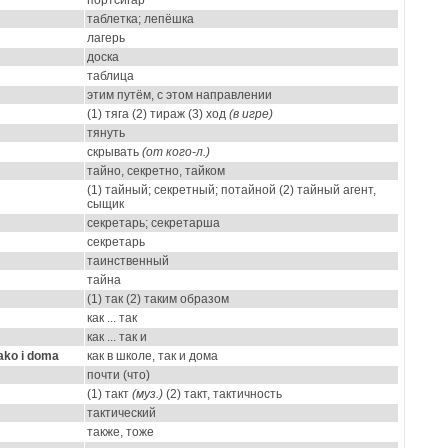
портсигар
таблетка; лепёшка
лагерь
доска
таблица
этим путём, с этом направлении
(1) тяга (2) тираж (3) ход
(в игре)
тянуть
скрывать
(от кого-л.)
тайно, секретно, тайком
(1) тайный; секретный; потайной (2) тайный агент,
сыщик
секретарь; секретарша
секретарь
таинственный
тайна
(1) так (2) таким образом
как ... так
как ... так и
 ako i doma
как в школе, так и дома
почти (что)
(1) такт
(муз.)
(2) такт, тактичность
тактический
также, тоже