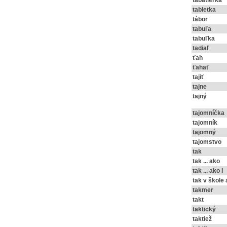
tabatierka
tabletka
tábor
tabuľa
tabuľka
tadiaľ
ťah
ťahať
tajiť
tajne
tajný
tajomníčka
tajomník
tajomný
tajomstvo
tak
tak ... ako
tak ... ako i
tak v škole
takmer
takt
taktický
taktiež