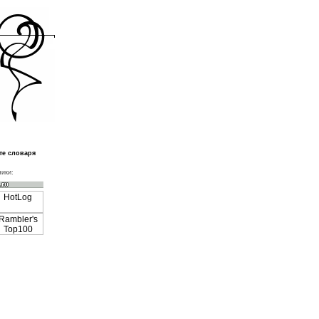
те словаря
ики: