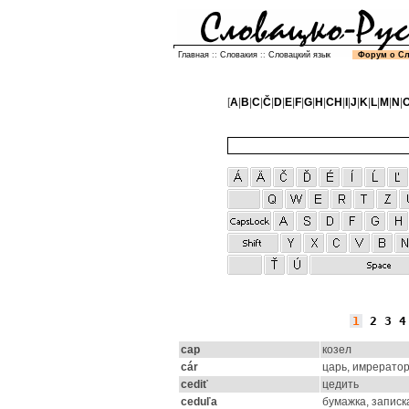
Главная
::
Словакия
::
Словацкий язык
Форум о С
[
A
|
B
|
C
|
Č
|
D
|
E
|
F
|
G
|
H
|
CH
|
I
|
J
|
K
|
L
|
M
|
N
|
1
2
3
4
cap
козел
cár
царь, имрерато
cediť
цедить
ceduľa
бумажка, записк