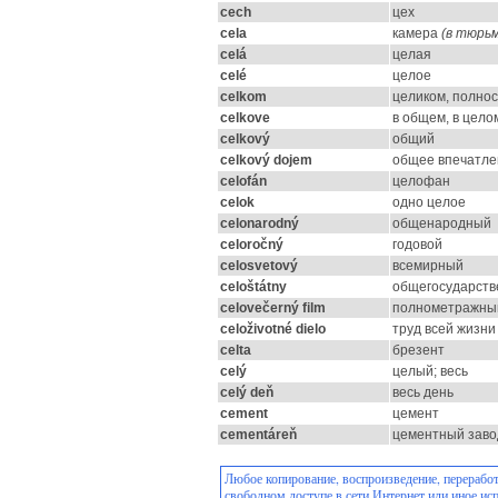
cech
цех
cela
камера
(в тюрьм
celá
целая
celé
целое
celkom
целиком, полнос
celkove
в общем, в цело
celkový
общий
celkový dojem
общее впечатле
celofán
целофан
celok
одно целое
celonarodný
общенародный
celoročný
годовой
celosvetový
всемирный
celoštátny
общегосударст
celovečerný film
полнометражны
celoživotné dielo
труд всей жизни
celta
брезент
celý
целый; весь
celý deň
весь день
cement
цемент
cementáreň
цементный заво
Любое копирование, воспроизведение, переработ
свободном доступе в сети Интернет или иное ис