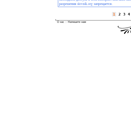
разрешения slovnik.org запрещается.
1
2
3
4
О нас
::
Напишите нам