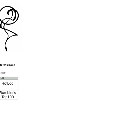
те словаря
ики: