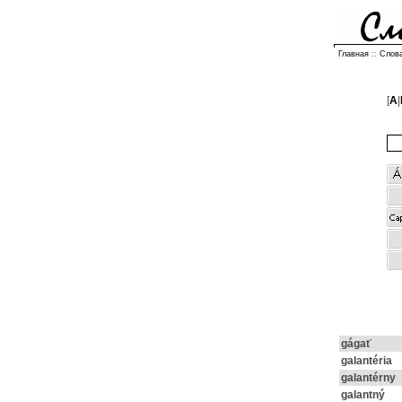
Главная
::
Слов
[
A
|
gágať
galantéria
galantérny
galantný