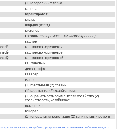
(1) галерея (2) галёрка
калоша
гарантировать
гараж
гвардия
(воен.)
гасконец
Гасконь
(историческая область Франции)
каштан
hnedá
каштаново коричневая
hnedé
каштаново коричневое
hnedý
каштаново коричневый
каштановый
диван, софа
кавалер
марля
(1) крестьянин (2) хозяин
(1) крестьянка (2) хозяйка дома
(1) обрабатывать землю; вести хозяйство (2)
хозяйствовать, хозяйничать
поколение
генерал
(1) генеральная репетиция (2) капитальный ремонт
ние, воспроизведение, переработка, распространение, размещение в свободном доступе в