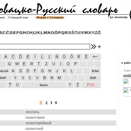
po slovensky
акия
::
Словацкий язык
Форум о Словакии
B
|
C
|
Č
|
D
|
E
|
F
|
G
|
H
|
CH
|
I
|
J
|
K
|
L
|
M
|
N
|
O
|
Ô
|
P
|
Q
|
R
|
S
|
Š
|
T
|
U
|
V
|
W
|
X
|
Y
|
Z
|
Ž
]
о рабо
Cчётч
1
2
3
4
гоготать
галантерея
галантерейный
галантный