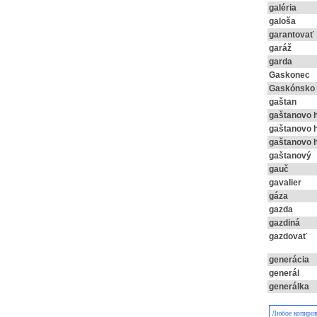
galéria
galoša
garantovať
garáž
garda
Gaskonec
Gaskónsko
gaštan
gaštanovo 
gaštanovo 
gaštanovo 
gaštanový
gauč
gavalier
gáza
gazda
gazdiná
gazdovať
generácia
generál
generálka
Любое копирова