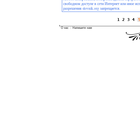
свободном доступе в сети Интернет или иное ис
разрешения slovnik.org запрещается.
1
2
3
4
О нас
::
Напишите нам