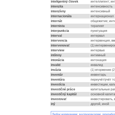
inteligentný človek
интеллигент; ин
intenzita
интенсивность
intenzívny
интенсивный
internacionála
интернационал
internát
общежитие; инт
internista
терапевт
interpunkcia
пунктуация
interval
интервал
intervencia
интервенция, в
intervenovať
(1) интервениро
interview
интервью
intímny
интимный
intonácia
интонация
invalid
инвалид
invázia
(1) вторжение (2
inventár
инвентарь
inventúra
переучёт/учёт т
investícia
инвестиции, ка
investičné práce
капитальные ра
investičný kapitál
основной капит
investovať
инвестировать, 
iný
другой, иной
Любое копирование, воспроизведение, переработ