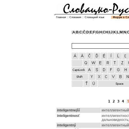
Главная
::
Словакия
::
Словацкий язык
Форум о С
[
A
|
B
|
C
|
Č
|
D
|
E
|
F
|
G
|
H
|
CH
|
I
|
J
|
K
|
L
|
M
|
N
|
1
2
3
4
inteligentnejší
интеллигентный
inteligentnosť
интеллигентност
дальновидность
inteligentný
интеллигентный